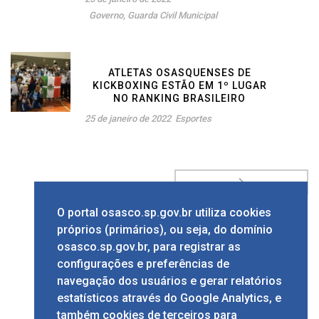
Governo
,
Guarda Civil Municipal
ATLETAS OSASQUENSES DE
KICKBOXING ESTÃO EM 1º LUGAR
NO RANKING BRASILEIRO
25 de janeiro de 2022
Esportes
O portal osasco.sp.gov.br utiliza cookies
próprios (primários), ou seja, do domínio
1
2
3
4
osasco.sp.gov.br, para registrar as
configurações e preferências de
navegação dos usuários e gerar relatórios
Página
1
de
4
estatísticos através do Google Analytics, e
também cookies de terceiros para