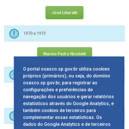
José Liberatti
1970 a 1973
Marino Pedro Nicoletti
O portal osasco.sp.gov.br utiliza cookies
1965 a 1966 / 1964 a 1965
próprios (primários), ou seja, do domínio
osasco.sp.gov.br, para registrar as
configurações e preferências de
Hirant Sanazar
navegação dos usuários e gerar relatórios
estatísticos através do Google Analytics, e
também cookies de terceiros para
1965 a 1965 / 1962 a 1964
complementar essas estatísticas. Os
dados do Google Analytics e de terceiros