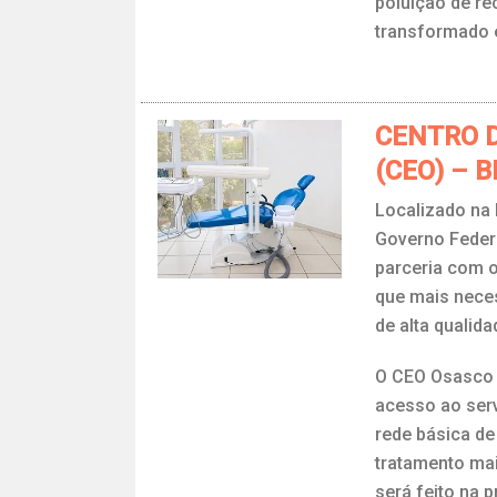
poluição de rec
transformado 
CENTRO 
(CEO) – 
Localizado na 
Governo Federa
parceria com o
que mais neces
de alta qualida
O CEO Osasco p
acesso ao serv
rede básica de
tratamento mai
será feito na p