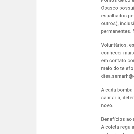
Pontos de cole
Osasco possui 
espalhados pel
outros), inclu
permanentes. 
Voluntários, e
conhecer mais 
em contato com
meio do telefo
dtea.semarh@o
A cada bomba d
sanitária, det
novo.
Benefícios ao
A coleta regul