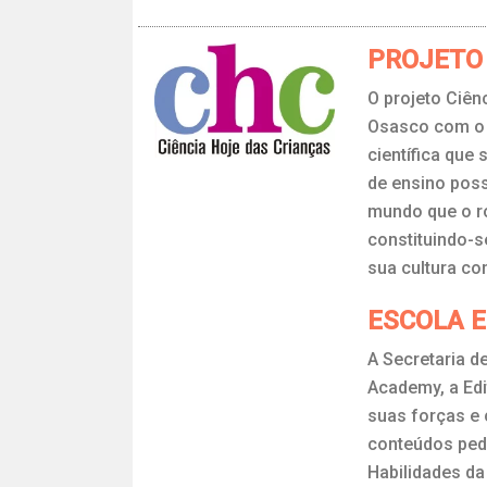
PROJETO 
O projeto Ciên
Osasco com o I
científica que
de ensino poss
mundo que o ro
constituindo-s
sua cultura co
ESCOLA 
A Secretaria d
Academy, a Edit
suas forças e
conteúdos ped
Habilidades d