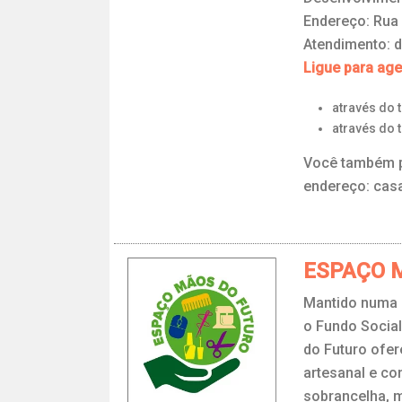
Endereço: Rua 
Atendimento: d
Ligue para ag
através do 
através do 
Você também p
endereço: cas
ESPAÇO 
Mantido numa p
o Fundo Social
do Futuro ofer
artesanal e con
sobrancelha, m