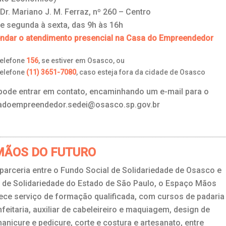
Dr. Mariano J. M. Ferraz, nº 260 – Centro
e segunda à sexta, das 9h às 16h
endar o atendimento presencial na Casa do Empreendedor
telefone
156
, se estiver em Osasco, ou
telefone
(11) 3651-7080
, caso esteja fora da cidade de Osasco
ode entrar em contato, encaminhando um e-mail para o
adoempreendedor.sedei@osasco.sp.gov.br
MÃOS DO FUTURO
arceria entre o Fundo Social de Solidariedade de Osasco e
 de Solidariedade do Estado de São Paulo, o Espaço Mãos
ece serviço de formação qualificada, com cursos de padaria
feitaria, auxiliar de cabeleireiro e maquiagem, design de
anicure e pedicure, corte e costura e artesanato, entre