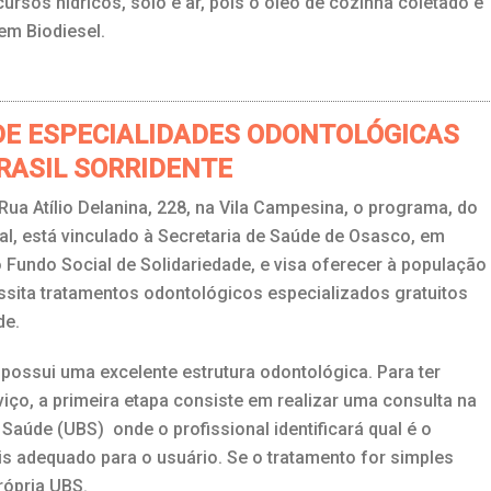
ursos hídricos, solo e ar, pois o óleo de cozinha coletado é
em Biodiesel.
DE ESPECIALIDADES ODONTOLÓGICAS
BRASIL SORRIDENTE
Rua Atílio Delanina, 228, na Vila Campesina, o programa, do
l, está vinculado à Secretaria de Saúde de Osasco, em
 Fundo Social de Solidariedade, e visa oferecer à população
sita tratamentos odontológicos especializados gratuitos
de.
ossui uma excelente estrutura odontológica. Para ter
iço, a primeira etapa consiste em realizar uma consulta na
 Saúde (UBS) onde o profissional identificará qual é o
s adequado para o usuário. Se o tratamento for simples
rópria UBS.