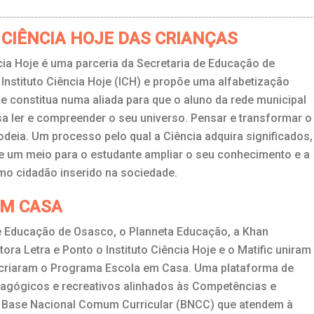
CIÊNCIA HOJE DAS CRIANÇAS
cia Hoje é uma parceria da Secretaria de Educação de
nstituto Ciência Hoje (ICH) e propõe uma alfabetização
 se constitua numa aliada para que o aluno da rede municipal
a ler e compreender o seu universo. Pensar e transformar o
deia. Um processo pelo qual a Ciência adquira significados,
e um meio para o estudante ampliar o seu conhecimento e a
mo cidadão inserido na sociedade.
EM CASA
e Educação de Osasco, o Planneta Educação, a Khan
ora Letra e Ponto o Instituto Ciência Hoje e o Matific uniram
 criaram o Programa Escola em Casa. Uma plataforma de
agógicos e recreativos alinhados às Competências e
a Base Nacional Comum Curricular (BNCC) que atendem à