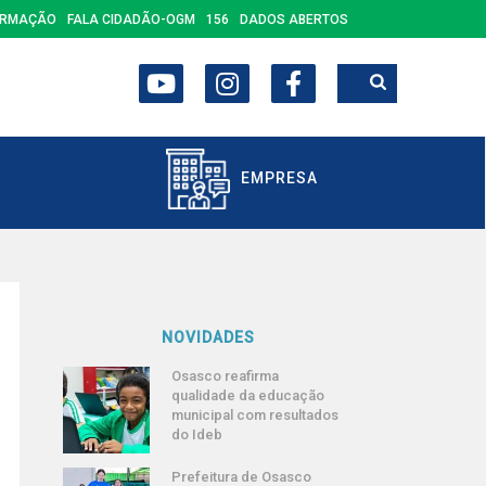
ORMAÇÃO
FALA CIDADÃO-OGM
156
DADOS ABERTOS
EMPRESA
NOVIDADES
Osasco reafirma
qualidade da educação
municipal com resultados
do Ideb
Prefeitura de Osasco