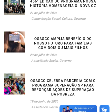
466ª EDIÇÃO DO PROGRAMA NOSSA
HISTÓRIA HOMENAGEIA O INOVA OZ
21 de julho de 2026
Comunicação Social
,
Cultura
,
Governo
OSASCO AMPLIA BENEFÍCIO DO
NOSSO FUTURO PARA FAMÍLIAS
COM DOIS OU MAIS FILHOS
20 de julho de 2026
Assistência Social
,
Governo
OSASCO CELEBRA PARCERIA COM O
PROGRAMA SUPERAÇÃO SP PARA
REFORÇAR AÇÕES DE SUPERAÇÃO
DA POBREZA
19 de junho de 2026
Assistência Social
,
Governo