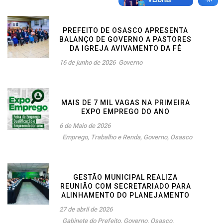
PREFEITO DE OSASCO APRESENTA
BALANÇO DE GOVERNO A PASTORES
DA IGREJA AVIVAMENTO DA FÉ
16 de junho de 2026
Governo
MAIS DE 7 MIL VAGAS NA PRIMEIRA
EXPO EMPREGO DO ANO
6 de Maio de 2026
Emprego, Trabalho e Renda
,
Governo
,
Osasco
GESTÃO MUNICIPAL REALIZA
REUNIÃO COM SECRETARIADO PARA
ALINHAMENTO DO PLANEJAMENTO
27 de abril de 2026
Gabinete do Prefeito
,
Governo
,
Osasco
,