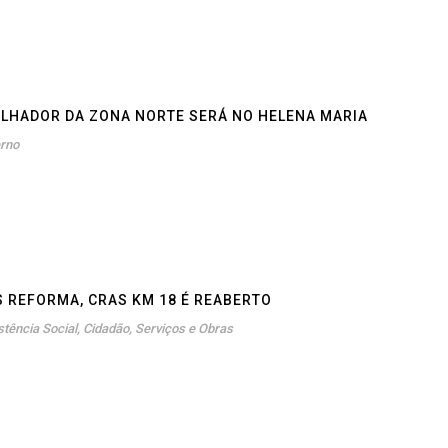
ALHADOR DA ZONA NORTE SERÁ NO HELENA MARIA
rno
 REFORMA, CRAS KM 18 É REABERTO
stência Social
,
Cidadão
,
Serviços e Obras