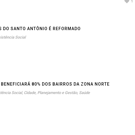
1
S DO SANTO ANTÔNIO É REFORMADO
istência Social
 BENEFICIARÁ 80% DOS BAIRROS DA ZONA NORTE
tência Social
,
Cidade
,
Planejamento e Gestão
,
Saúde