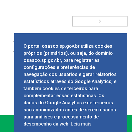
O portal osasco.sp.gov.br utiliza cookies
1
2
3
4
5
6
7
próprios (primários), ou seja, do domínio
8
9
...
osasco.sp.gov.br, para registrar as
configurações e preferências de
navegação dos usuários e gerar relatórios
Página
1
de
14
estatísticos através do Google Analytics, e
também cookies de terceiros para
complementar essas estatísticas. Os
dados do Google Analytics e de terceiros
são anonimizados antes de serem usados
para análises e processamento de
desempenho da web.
Leia mais