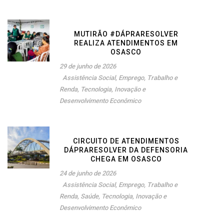
MUTIRÃO #DÁPRARESOLVER
REALIZA ATENDIMENTOS EM
OSASCO
29 de junho de 2026
Assistência Social
,
Emprego, Trabalho e
Renda
,
Tecnologia, Inovação e
Desenvolvimento Econômico
CIRCUITO DE ATENDIMENTOS
DÁPRARESOLVER DA DEFENSORIA
CHEGA EM OSASCO
24 de junho de 2026
Assistência Social
,
Emprego, Trabalho e
Renda
,
Saúde
,
Tecnologia, Inovação e
Desenvolvimento Econômico