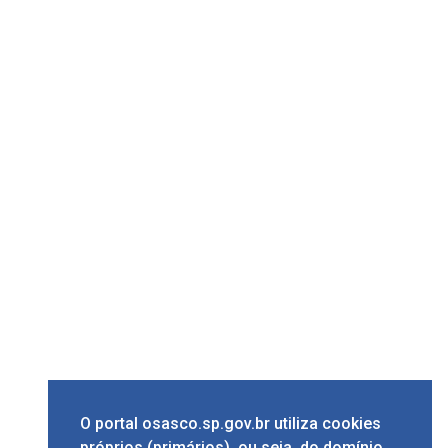
O portal osasco.sp.gov.br utiliza cookies
próprios (primários), ou seja, do domínio