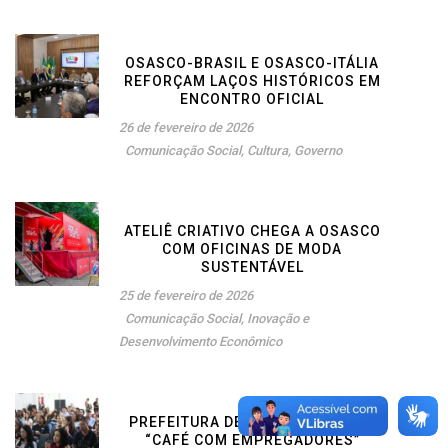
OSASCO-BRASIL E OSASCO-ITÁLIA
REFORÇAM LAÇOS HISTÓRICOS EM
ENCONTRO OFICIAL
26 de fevereiro de 2026
Comunicação Social
,
Cultura
,
Governo
ATELIÊ CRIATIVO CHEGA A OSASCO
COM OFICINAS DE MODA
SUSTENTÁVEL
25 de fevereiro de 2026
Comunicação Social
,
Inovação e
Desenvolvimento Econômico
PREFEITURA DE OSASCO REALIZA
“CAFÉ COM EMPREGADORES”