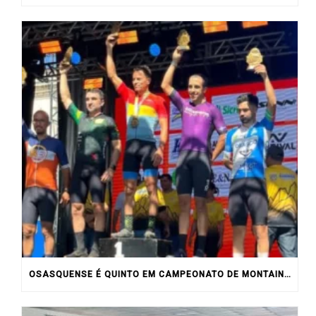
OSASQUENSE É QUINTO EM CAMPEONATO DE MONTAIN BIKE NO INTERIOR DO ESTADO