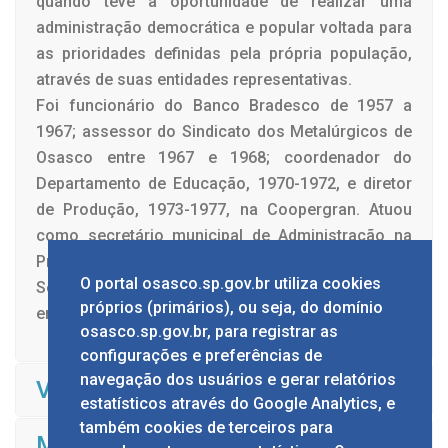
quando teve a oportunidade de realizar uma
administração democrática e popular voltada para
as prioridades definidas pela própria população,
através de suas entidades representativas.
Foi funcionário do Banco Bradesco de 1957 a
1967; assessor do Sindicato dos Metalúrgicos de
Osasco entre 1967 e 1968; coordenador do
Departamento de Educação, 1970-1972, e diretor
de Produção, 1973-1977, na Coopergran. Atuou
como secretário municipal de Administração na
Prefeitura de Osasco, em 1977, e professor da
O portal osasco.sp.gov.br utiliza cookies
Secretaria de Educação do Estado de São Paulo,
próprios (primários), ou seja, do domínio
em 1968.
osasco.sp.gov.br, para registrar as
configurações e preferências de
navegação dos usuários e gerar relatórios
Vice Prefeito
estatísticos através do Google Analytics, e
também cookies de terceiros para
Mandato