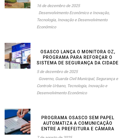
16 de dezembro de 2025
Desenvolvimento Econômico e Inovação
,
Tecnologia, Inovação e Desenvolvimento
Econômico
OSASCO LANÇA O MONITORA OZ,
PROGRAMA PARA REFORÇAR O
SISTEMA DE SEGURANÇA DA CIDADE
5 de dezembro de 2025
Governo
,
Guarda Civil Municipal
,
Segurança e
Controle Urbano
,
Tecnologia, Inovação e
Desenvolvimento Econômico
PROGRAMA OSASCO SEM PAPEL
AUTOMATIZA A COMUNICAÇÃO
ENTRE A PREFEITURA E CÂMARA
7 de agosto de 2025