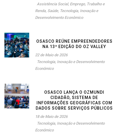
Assistência Social
,
Emprego, Trabalho e
Renda
,
Saúde
,
Tecnologia, Inovação e
Desenvolvimento Econômico
OSASCO REÚNE EMPREENDEDORES
NA 13ª EDIÇÃO DO OZ VALLEY
22 de Maio de 2026
Tecnologia, Inovação e Desenvolvimento
Econômico
OSASCO LANÇA O OZMUNDI
CIDADÃO, SISTEMA DE
INFORMAÇÕES GEOGRÁFICAS COM
DADOS SOBRE SERVIÇOS PÚBLICOS
18 de Maio de 2026
Tecnologia, Inovação e Desenvolvimento
Econômico