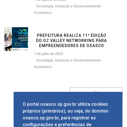
Tecnologia, Inovação e Desenvolvimento
Econômico
PREFEITURA REALIZA 11ª EDIÇÃO
DO OZ VALLEY NETWORKING PARA
EMPREENDEDORES DE OSASCO
1 de julho de 2025
Tecnologia, Inovação e Desenvolvimento
Econômico
O portal osasco.sp.gov.br utiliza cookies
próprios (primários), ou seja, do domínio
1
2
3
4
5
osasco.sp.gov.br, para registrar as
configurações e preferências de