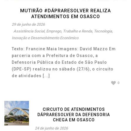
MUTIRÃO #DÁPRARESOLVER REALIZA
ATENDIMENTOS EM OSASCO
29 de junho de 2026
Assistência Social
,
Emprego, Trabalho e Renda
,
Tecnologia,
Inovação e Desenvolvimento Econômico
Texto: Francine Maia Imagens: David Mazzo Em
parceria com a Prefeitura de Osasco, a
Defensoria Pública do Estado de São Paulo
(DPE-SP) realizou no sábado (27/6), o circuito
de atividades [...]
0
CIRCUITO DE ATENDIMENTOS
DÁPRARESOLVER DA DEFENSORIA
CHEGA EM OSASCO
24 de junho de 2026