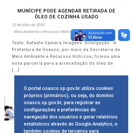
MUNÍCIPE PODE AGENDAR RETIRADA DE
ÓLEO DE COZINHA USADO
23 de julho de 2020
Meio Ambiente e Recursos Hídricos
,
Osasco
Texto: Rafaela Camara Imagens: Divulgação A
Prefeitura de Osasco, por meio da Secretaria de
Meio Ambiente e Recursos Hídricos, firmou uma
nova parceria para a arrecadação do óleo de
[...]
0
O portal osasco.sp.gov.br utiliza cookies
próprios (primários), ou seja, do domínio
osasco.sp.gov.br, para registrar as
FUMCAD LANÇA CAMPANHA PARA
configurações e preferências de
PROJETOS VOLTADOS ÀS CRIANÇA E
AOS ADOLESCENTES
navegação dos usuários e gerar relatórios
estatísticos através do Google Analytics, e
10 de dezembro de 2019
Cidadão
,
Governo
também cookies de terceiros para