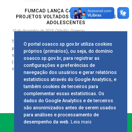
FUMCAD LANÇA CAMPANHA PARA
PROJETOS VOLTADOS ÀS CRIANÇA E AOS
ADOLESCENTES
10 de dezembro de 2019
Cidadão
,
Governo
Texto: Marco Borba Imagens: Marcelo Deck O
O portal osasco.sp.gov.br utiliza cookies
prefeito de Osasco, Rogério Lins, participou na
próprios (primários), ou seja, do domínio
segunda-feira, 9/12, na Sala Luiz Claudino
osasco.sp.gov.br, para registrar as
(anexa ao Paço Municipal), do lançamento da
configurações e preferências de
campanha [...]
navegação dos usuários e gerar relatórios
1
estatísticos através do Google Analytics, e
também cookies de terceiros para
complementar essas estatísticas. Os
dados do Google Analytics e de terceiros
são anonimizados antes de serem usados
para análises e processamento de
desempenho da web.
Leia mais