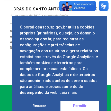
CRAS DO SANTO ANTÔNIO É REFORMADO
11 de agosto de 2020
Assistência Social
Texto: Talita Castro Imagem: Marcelo Deck Na
O portal osasco.sp.gov.br utiliza cookies
segunda-feira, 10/8, a Prefeitura de Osasco
próprios (primários), ou seja, do domínio
entregou à população o Centro de Referência de
osasco.sp.gov.br, para registrar as
Assistência Social (CRAS) Giuseppe Fiorita, na
configurações e preferências de
Rua [...]
navegação dos usuários e gerar relatórios
2
estatísticos através do Google Analytics, e
também cookies de terceiros para
complementar essas estatísticas. Os
dados do Google Analytics e de terceiros
são anonimizados antes de serem usados
para análises e processamento de
desempenho da web.
Leia mais
Recusar
Permitir