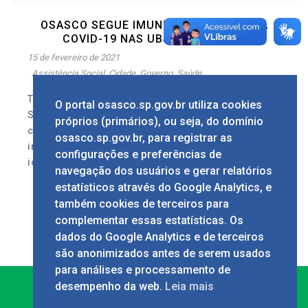
OSASCO SEGUE IMUNIZAÇÃO CONTRA A
COVID-19 NAS UBSS E NOS CAIS
15 de fevereiro de 2021
Assistência Social
,
Cidade
,
Governo
,
Saúde
Texto: Lucas Pedrosa Imagens: Marcelo Deck
O portal osasco.sp.gov.br utiliza cookies
Seguindo o Plano Nacional de Imunização
próprios (primários), ou seja, do domínio
contra a covid-19, a Prefeitura de Osasco
osasco.sp.gov.br, para registrar as
iniciou na sexta-feira, 13/2, a vacinação dos
configurações e preferências de
idosos acima dos 85 anos [...]
navegação dos usuários e gerar relatórios
1
estatísticos através do Google Analytics, e
também cookies de terceiros para
complementar essas estatísticas. Os
dados do Google Analytics e de terceiros
são anonimizados antes de serem usados
para análises e processamento de
desempenho da web.
Leia mais