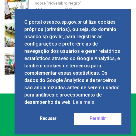
sobre “Novembro Negro”
24 de novembro de 2019
O portal osasco.sp.gov.br utiliza cookies
Grupo apresenta ao prefeito sugestão de alíquota
próprios (primários), ou seja, do domínio
única de ISS
osasco.sp.gov.br, para registrar as
24 de novembro de 2019
configurações e preferências de
navegação dos usuários e gerar relatórios
Solenidade em comemoração ao Dia da Bandeira
estatísticos através do Google Analytics, e
no Calçadão
também cookies de terceiros para
24 de novembro de 2019
complementar essas estatísticas. Os
dados do Google Analytics e de terceiros
são anonimizados antes de serem usados
para análises e processamento de
desempenho da web.
Leia mais
Recusar
Permitir