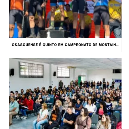
OSASQUENSE É QUINTO EM CAMPEONATO DE MONTAIN BIKE NO INTERIOR DO ESTADO