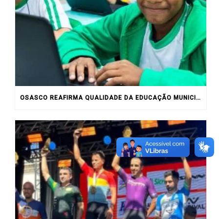
OSASCO REAFIRMA QUALIDADE DA EDUCAÇÃO MUNICIPAL COM RESULTADOS DO IDEB