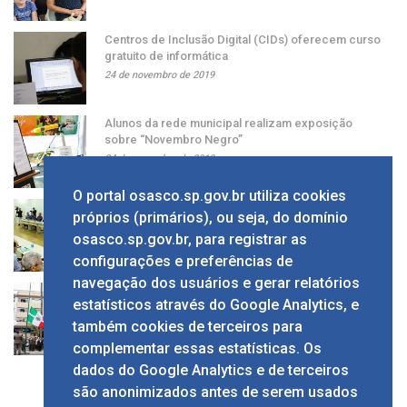
Centros de Inclusão Digital (CIDs) oferecem curso
gratuito de informática
24 de novembro de 2019
Alunos da rede municipal realizam exposição
sobre “Novembro Negro”
24 de novembro de 2019
O portal osasco.sp.gov.br utiliza cookies
Grupo apresenta ao prefeito sugestão de alíquota
próprios (primários), ou seja, do domínio
única de ISS
osasco.sp.gov.br, para registrar as
24 de novembro de 2019
configurações e preferências de
navegação dos usuários e gerar relatórios
Solenidade em comemoração ao Dia da Bandeira
estatísticos através do Google Analytics, e
no Calçadão
também cookies de terceiros para
24 de novembro de 2019
complementar essas estatísticas. Os
dados do Google Analytics e de terceiros
são anonimizados antes de serem usados