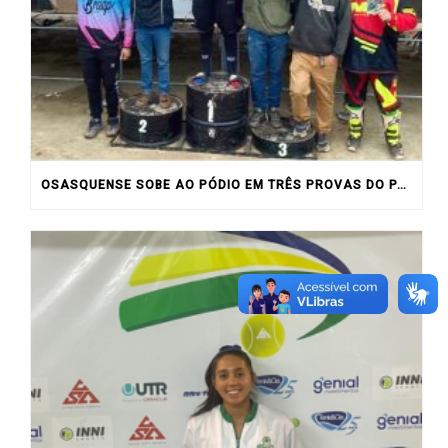
OSASQUENSE SOBE AO PÓDIO EM TRÊS PROVAS DO PAULISTA DE MOTOCROSS