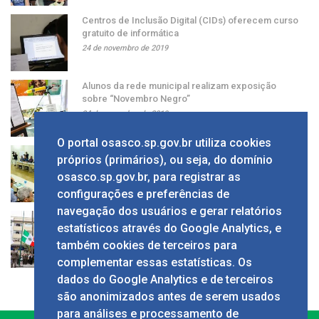
Centros de Inclusão Digital (CIDs) oferecem curso
gratuito de informática
24 de novembro de 2019
Alunos da rede municipal realizam exposição
sobre “Novembro Negro”
24 de novembro de 2019
O portal osasco.sp.gov.br utiliza cookies
Grupo apresenta ao prefeito sugestão de alíquota
próprios (primários), ou seja, do domínio
única de ISS
osasco.sp.gov.br, para registrar as
24 de novembro de 2019
configurações e preferências de
navegação dos usuários e gerar relatórios
Solenidade em comemoração ao Dia da Bandeira
estatísticos através do Google Analytics, e
no Calçadão
também cookies de terceiros para
24 de novembro de 2019
complementar essas estatísticas. Os
dados do Google Analytics e de terceiros
são anonimizados antes de serem usados
para análises e processamento de