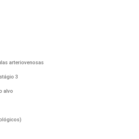
ulas arteriovenosas
estágio 3
o alvo
ológicos)