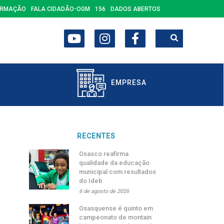
ORMAÇÃO
FALA CIDADÃO-OGM
156
DADOS ABERTOS
EMPRESA
RECENTES
Osasco reafirma
qualidade da educação
municipal com resultados
do Ideb
6 de agosto de 2026
Osasquense é quinto em
campeonato de montain