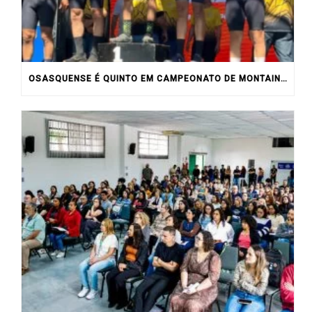
OSASQUENSE É QUINTO EM CAMPEONATO DE MONTAIN BIKE NO INTERIOR DO ESTADO