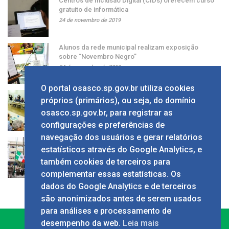
Centros de Inclusão Digital (CIDs) oferecem curso
gratuito de informática
24 de novembro de 2019
Alunos da rede municipal realizam exposição
sobre “Novembro Negro”
24 de novembro de 2019
O portal osasco.sp.gov.br utiliza cookies
Grupo apresenta ao prefeito sugestão de alíquota
próprios (primários), ou seja, do domínio
única de ISS
osasco.sp.gov.br, para registrar as
24 de novembro de 2019
configurações e preferências de
navegação dos usuários e gerar relatórios
Solenidade em comemoração ao Dia da Bandeira
estatísticos através do Google Analytics, e
no Calçadão
também cookies de terceiros para
24 de novembro de 2019
complementar essas estatísticas. Os
dados do Google Analytics e de terceiros
são anonimizados antes de serem usados
para análises e processamento de
desempenho da web.
Leia mais