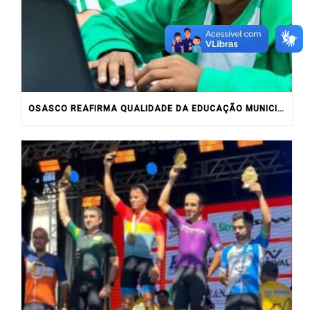
OSASCO REAFIRMA QUALIDADE DA EDUCAÇÃO MUNICIPAL COM RESULTADOS DO IDEB