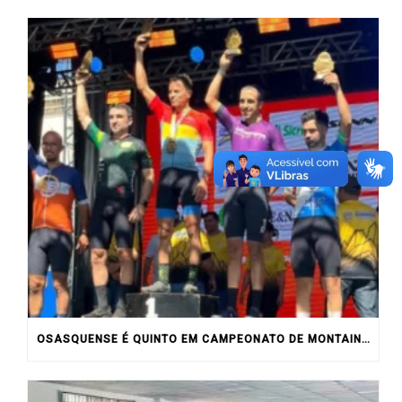
OSASQUENSE É QUINTO EM CAMPEONATO DE MONTAIN BIKE NO INTERIOR DO ESTADO