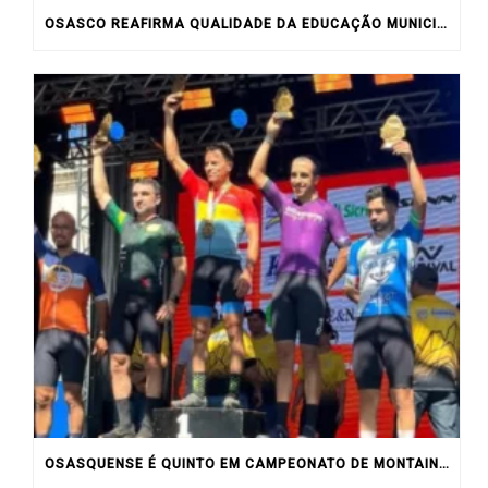
OSASCO REAFIRMA QUALIDADE DA EDUCAÇÃO MUNICIPAL COM RESULTADOS DO IDEB
OSASQUENSE É QUINTO EM CAMPEONATO DE MONTAIN BIKE NO INTERIOR DO ESTADO