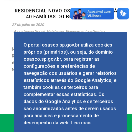
RESIDENCIAL NOVO OSASCO BENEFICIARÁ
40 FAMÍLIAS DO BOLSA ALUGUEL
27 de julho de 2020
Assistência Social
,
Habitação
,
Planejamento e Gestão
Texto: Lucas Pedrosa Imagens: Marcelo Deck
O portal osasco.sp.gov.br utiliza cookies
Na sexta-feira, 24/7, o prefeito de Osasco,
próprios (primários), ou seja, do domínio
Rogério Lins, vistoriou o andamento das obras
osasco.sp.gov.br, para registrar as
de construção dos 40 apartamentos do Conjunto
configurações e preferências de
Novo [...]
navegação dos usuários e gerar relatórios
2
estatísticos através do Google Analytics, e
também cookies de terceiros para
complementar essas estatísticas. Os
dados do Google Analytics e de terceiros
são anonimizados antes de serem usados
para análises e processamento de
desempenho da web.
Leia mais