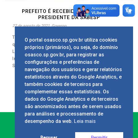
PREFEITO É RECEBIDO POR DIRETOR-
PRESIDENTE DA SABESP
27 de agosto de 2021
Governo
Texto: Lucas Pedrosa Fotos: Marcelo Deck Na
O portal osasco.sp.gov.br utiliza cookies
quinta-feira, 26/8, o prefeito de Osasco, Rogério
próprios (primários), ou seja, do domínio
Lins, esteve na sede da Secretaria de
osasco.sp.gov.br, para registrar as
Infraestrutura e Meio Ambiente do Estado de
configurações e preferências de
São Paulo, em [...]
navegação dos usuários e gerar relatórios
1
estatísticos através do Google Analytics, e
também cookies de terceiros para
complementar essas estatísticas. Os
dados do Google Analytics e de terceiros
são anonimizados antes de serem usados
para análises e processamento de
desempenho da web.
Leia mais
Recusar
Permitir