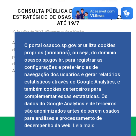
CONSULTA PÚBLICA DE PLANEJAMENTO
ESTRATÉGICO DE OSASCO TEM INSCRIÇÕES
ATÉ 19/7
7 de julho de 2021
Planejamento e Gestão
A Prefeitura de Osasco, por meio da Secretaria
O portal osasco.sp.gov.br utiliza cookies
de Planejamento e Gestão (Seplag), convida a
próprios (primários), ou seja, do domínio
população a participar da consulta pública que
osasco.sp.gov.br, para registrar as
definirá o planejamento estratégico da
configurações e preferências de
Administração [...]
navegação dos usuários e gerar relatórios
1
estatísticos através do Google Analytics, e
também cookies de terceiros para
complementar essas estatísticas. Os
dados do Google Analytics e de terceiros
são anonimizados antes de serem usados
para análises e processamento de
desempenho da web.
Leia mais