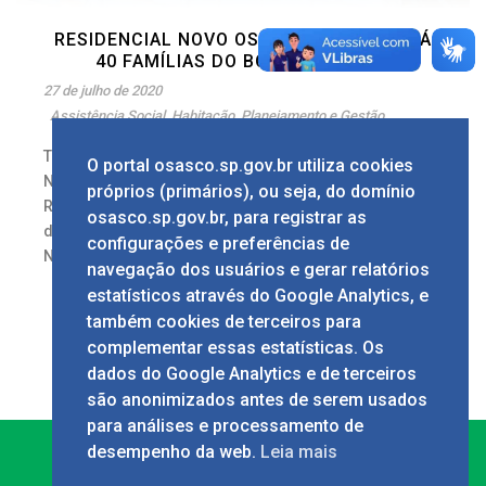
RESIDENCIAL NOVO OSASCO BENEFICIARÁ
40 FAMÍLIAS DO BOLSA ALUGUEL
27 de julho de 2020
Assistência Social
,
Habitação
,
Planejamento e Gestão
Texto: Lucas Pedrosa Imagens: Marcelo Deck
O portal osasco.sp.gov.br utiliza cookies
Na sexta-feira, 24/7, o prefeito de Osasco,
próprios (primários), ou seja, do domínio
Rogério Lins, vistoriou o andamento das obras
osasco.sp.gov.br, para registrar as
de construção dos 40 apartamentos do Conjunto
configurações e preferências de
Novo [...]
navegação dos usuários e gerar relatórios
2
estatísticos através do Google Analytics, e
também cookies de terceiros para
complementar essas estatísticas. Os
dados do Google Analytics e de terceiros
são anonimizados antes de serem usados
para análises e processamento de
desempenho da web.
Leia mais