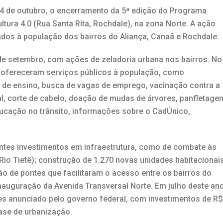
 4 de outubro, o encerramento da 5ª edição do Programa
ultura 4.0 (Rua Santa Rita, Rochdale), na zona Norte. A ação
ados à população dos bairros do Aliança, Canaã e Rochdale.
 de setembro, com ações de zeladoria urbana nos bairros. No
s ofereceram serviços públicos à população, como
 de ensino, busca de vagas de emprego, vacinação contra a
ial, corte de cabelo, doação de mudas de árvores, panfletage
ducação no trânsito, informações sobre o CadÚnico,
antes investimentos em infraestrutura, como de combate às
io Tietê); construção de 1.270 novas unidades habitacionais
ão de pontes que facilitaram o acesso entre os bairros do
 inauguração da Avenida Transversal Norte. Em julho deste ano
s anunciado pelo governo federal, com investimentos de R$
ase de urbanização.