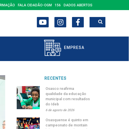
ORMAÇÃO
FALA CIDADÃO-OGM
156
DADOS ABERTOS
EMPRESA
RECENTES
Osasco reafirma
qualidade da educação
municipal com resultados
do Ideb
6 de agosto de 2026
Osasquense é quinto em
campeonato de montain