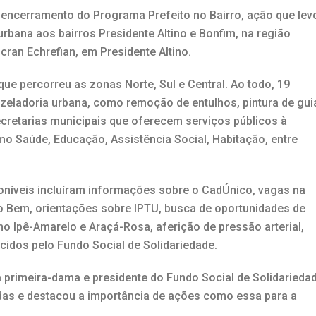
 encerramento do Programa Prefeito no Bairro, ação que lev
urbana aos bairros Presidente Altino e Bonfim, na região
cran Echrefian, em Presidente Altino.
ue percorreu as zonas Norte, Sul e Central. Ao todo, 19
eladoria urbana, como remoção de entulhos, pintura de gui
cretarias municipais que oferecem serviços públicos à
mo Saúde, Educação, Assistência Social, Habitação, entre
poníveis incluíram informações sobre o CadÚnico, vagas na
o Bem, orientações sobre IPTU, busca de oportunidades de
 Ipê-Amarelo e Araçá-Rosa, aferição de pressão arterial,
idos pelo Fundo Social de Solidariedade.
primeira-dama e presidente do Fundo Social de Solidariedad
das e destacou a importância de ações como essa para a