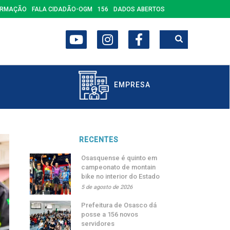
ORMAÇÃO
FALA CIDADÃO-OGM
156
DADOS ABERTOS
EMPRESA
RECENTES
Osasquense é quinto em
campeonato de montain
bike no interior do Estado
5 de agosto de 2026
Prefeitura de Osasco dá
posse a 156 novos
servidores