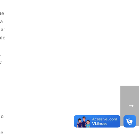
ue
 a
uar
 de
.
e
do
 e