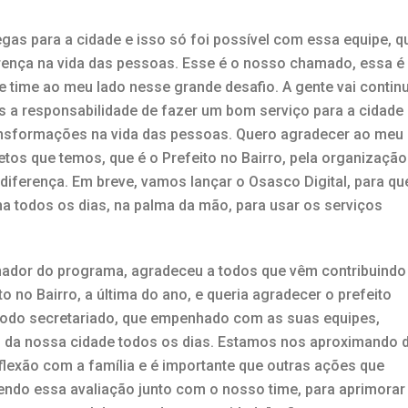
gas para a cidade e isso só foi possível com essa equipe, q
erença na vida das pessoas. Esse é o nosso chamado, essa é
e time ao meu lado nesse grande desafio. A gente vai contin
 a responsabilidade de fazer um bom serviço para a cidade
ansformações na vida das pessoas. Quero agradecer ao meu
etos que temos, que é o Prefeito no Bairro, pela organização
iferença. Em breve, vamos lançar o Osasco Digital, para qu
ha todos os dias, na palma da mão, para usar os serviços
enador do programa, agradeceu a todos que vêm contribuindo
o no Bairro, a última do ano, e queria agradecer o prefeito
todo secretariado, que empenhado com as suas equipes,
 da nossa cidade todos os dias. Estamos nos aproximando 
flexão com a família e é importante que outras ações que
zendo essa avaliação junto com o nosso time, para aprimorar