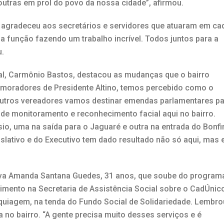
outras em prol do povo da nossa cidade”, afirmou.
 agradeceu aos secretários e servidores que atuaram em ca
ua função fazendo um trabalho incrível. Todos juntos para a
u.
al, Carmônio Bastos, destacou as mudanças que o bairro
moradores de Presidente Altino, temos percebido como o
outros vereadores vamos destinar emendas parlamentares p
de monitoramento e reconhecimento facial aqui no bairro.
io, uma na saída para o Jaguaré e outra na entrada do Bonf
islativo e do Executivo tem dado resultado não só aqui, mas
ava Amanda Santana Guedes, 31 anos, que soube do program
mento na Secretaria de Assistência Social sobre o CadÚnic
quiagem, na tenda do Fundo Social de Solidariedade. Lembro
 no bairro. “A gente precisa muito desses serviços e é