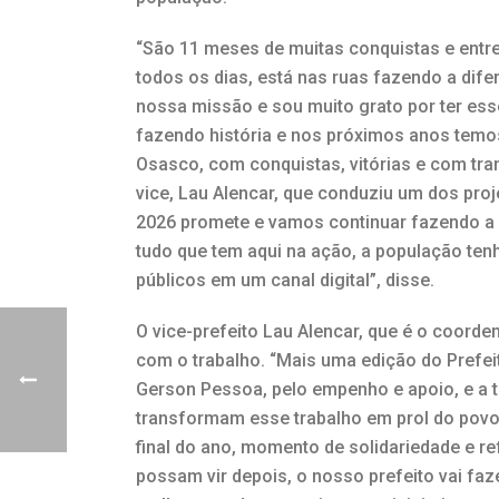
“São 11 meses de muitas conquistas e entre
todos os dias, está nas ruas fazendo a dif
nossa missão e sou muito grato por ter ess
fazendo história e nos próximos anos temos
Osasco, com conquistas, vitórias e com tr
vice, Lau Alencar, que conduziu um dos proj
2026 promete e vamos continuar fazendo a d
tudo que tem aqui na ação, a população ten
públicos em um canal digital”, disse.
O vice-prefeito Lau Alencar, que é o coord
com o trabalho. “Mais uma edição do Prefeit
Gerson Pessoa, pelo empenho e apoio, e a 
transformam esse trabalho em prol do povo
final do ano, momento de solidariedade e re
possam vir depois, o nosso prefeito vai fa