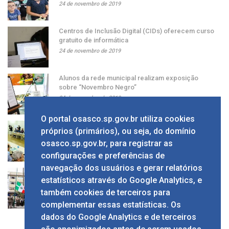
24 de novembro de 2019
Centros de Inclusão Digital (CIDs) oferecem curso
gratuito de informática
24 de novembro de 2019
Alunos da rede municipal realizam exposição
sobre “Novembro Negro”
24 de novembro de 2019
O portal osasco.sp.gov.br utiliza cookies
Grupo apresenta ao prefeito sugestão de alíquota
próprios (primários), ou seja, do domínio
única de ISS
osasco.sp.gov.br, para registrar as
24 de novembro de 2019
configurações e preferências de
navegação dos usuários e gerar relatórios
Solenidade em comemoração ao Dia da Bandeira
estatísticos através do Google Analytics, e
no Calçadão
também cookies de terceiros para
24 de novembro de 2019
complementar essas estatísticas. Os
dados do Google Analytics e de terceiros