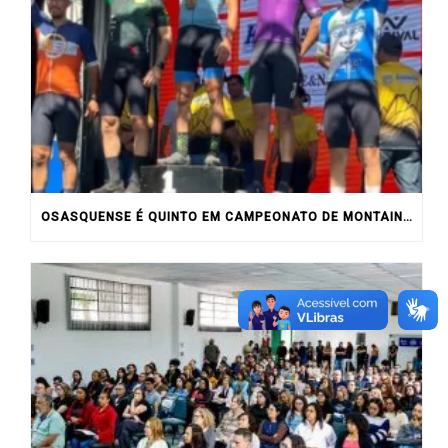
OSASQUENSE É QUINTO EM CAMPEONATO DE MONTAIN BIKE NO INTERIOR DO ESTADO