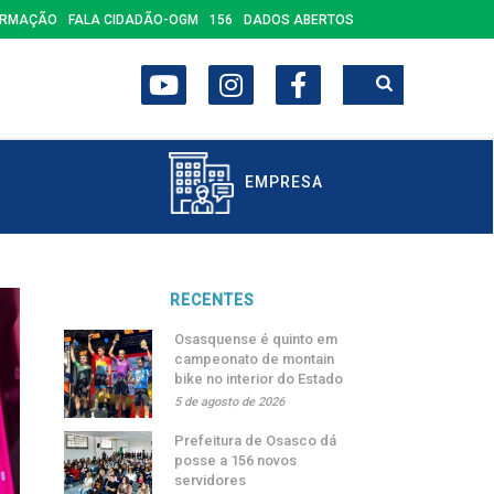
ORMAÇÃO
FALA CIDADÃO-OGM
156
DADOS ABERTOS
EMPRESA
RECENTES
Osasquense é quinto em
campeonato de montain
bike no interior do Estado
5 de agosto de 2026
Prefeitura de Osasco dá
posse a 156 novos
servidores