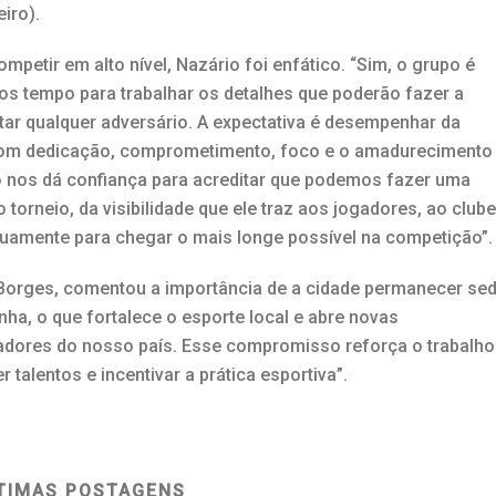
eiro).
petir em alto nível, Nazário foi enfático. “Sim, o grupo é
mos tempo para trabalhar os detalhes que poderão fazer a
tar qualquer adversário. A expectativa é desempenhar da
com dedicação, comprometimento, foco e o amadurecimento
o nos dá confiança para acreditar que podemos fazer uma
orneio, da visibilidade que ele traz aos jogadores, ao clube
duamente para chegar o mais longe possível na competição”.
 Borges, comentou a importância de a cidade permanecer se
ha, o que fortalece o esporte local e abre novas
gadores do nosso país. Esse compromisso reforça o trabalho
talentos e incentivar a prática esportiva”.
TIMAS POSTAGENS