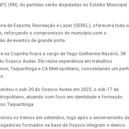
QFC (RN). As partidas serão disputadas no Estádio Municipal
aria de Esporte, Recreação e Lazer (SEREL), oferecerá todo o
es, reforçando o compromisso do município com o
ão de eventos de grande porte.
 na Copinha ficará a cargo de Yago Guilherme Nazário, 38
 do Osasco Audax. Ele reúne experiência em trabalhos
nse, Taquaritinga e CA Metropolitano, consolidando um perfi
s.
comandou o sub-20 do Osasco Audax em 2025, o sub-17 da
 Metropolitano, atuando com foco em identidade e formação
 no Taquaritinga.
niciou os treinos em setembro, logo após o encerramento d
 jogadores formados na base de Osasco integram o elenco: