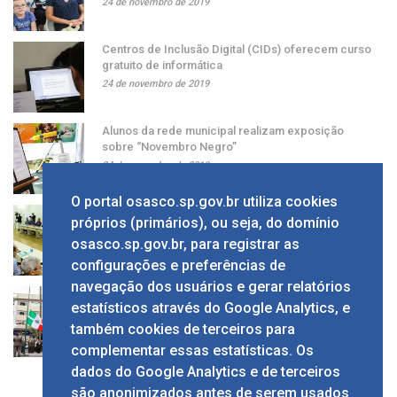
24 de novembro de 2019
Centros de Inclusão Digital (CIDs) oferecem curso
gratuito de informática
24 de novembro de 2019
Alunos da rede municipal realizam exposição
sobre “Novembro Negro”
24 de novembro de 2019
O portal osasco.sp.gov.br utiliza cookies
Grupo apresenta ao prefeito sugestão de alíquota
próprios (primários), ou seja, do domínio
única de ISS
osasco.sp.gov.br, para registrar as
24 de novembro de 2019
configurações e preferências de
navegação dos usuários e gerar relatórios
Solenidade em comemoração ao Dia da Bandeira
estatísticos através do Google Analytics, e
no Calçadão
também cookies de terceiros para
24 de novembro de 2019
complementar essas estatísticas. Os
dados do Google Analytics e de terceiros
são anonimizados antes de serem usados