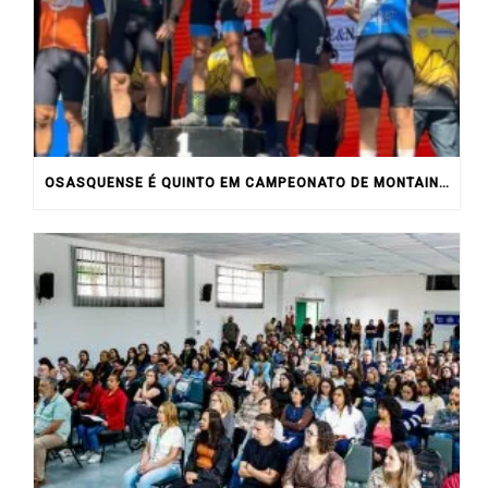
OSASQUENSE É QUINTO EM CAMPEONATO DE MONTAIN BIKE NO INTERIOR DO ESTADO