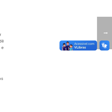
r
dê
 e
os