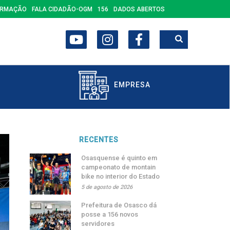
ORMAÇÃO
FALA CIDADÃO-OGM
156
DADOS ABERTOS
EMPRESA
RECENTES
Osasquense é quinto em
campeonato de montain
bike no interior do Estado
5 de agosto de 2026
Prefeitura de Osasco dá
posse a 156 novos
servidores