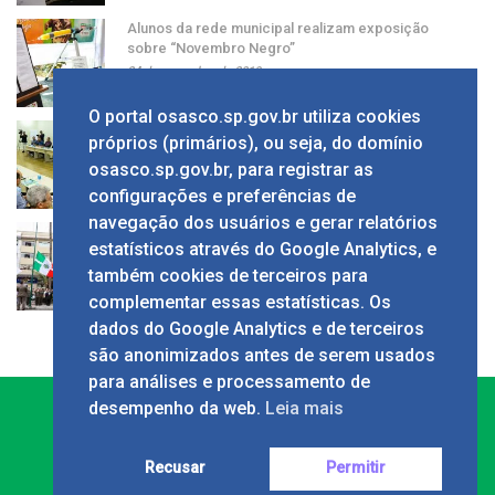
Alunos da rede municipal realizam exposição
sobre “Novembro Negro”
24 de novembro de 2019
O portal osasco.sp.gov.br utiliza cookies
Grupo apresenta ao prefeito sugestão de alíquota
próprios (primários), ou seja, do domínio
única de ISS
osasco.sp.gov.br, para registrar as
24 de novembro de 2019
configurações e preferências de
navegação dos usuários e gerar relatórios
Solenidade em comemoração ao Dia da Bandeira
estatísticos através do Google Analytics, e
no Calçadão
também cookies de terceiros para
24 de novembro de 2019
complementar essas estatísticas. Os
dados do Google Analytics e de terceiros
são anonimizados antes de serem usados
para análises e processamento de
desempenho da web.
Leia mais
Recusar
Permitir