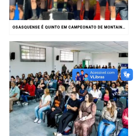
OSASQUENSE É QUINTO EM CAMPEONATO DE MONTAIN BIKE NO INTERIOR DO ESTADO