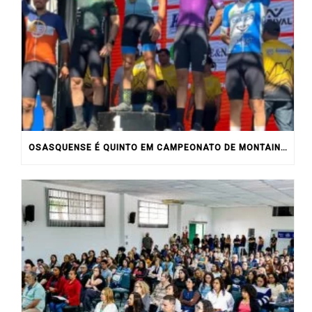
OSASQUENSE É QUINTO EM CAMPEONATO DE MONTAIN BIKE NO INTERIOR DO ESTADO