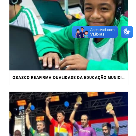
OSASCO REAFIRMA QUALIDADE DA EDUCAÇÃO MUNICIPAL COM RESULTADOS DO IDEB