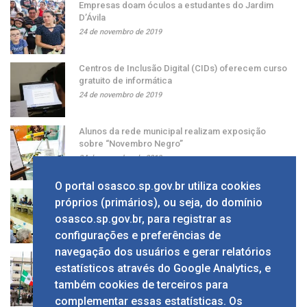
Empresas doam óculos a estudantes do Jardim
D’Ávila
24 de novembro de 2019
Centros de Inclusão Digital (CIDs) oferecem curso
gratuito de informática
24 de novembro de 2019
Alunos da rede municipal realizam exposição
sobre “Novembro Negro”
24 de novembro de 2019
O portal osasco.sp.gov.br utiliza cookies
Grupo apresenta ao prefeito sugestão de alíquota
próprios (primários), ou seja, do domínio
única de ISS
osasco.sp.gov.br, para registrar as
24 de novembro de 2019
configurações e preferências de
navegação dos usuários e gerar relatórios
Solenidade em comemoração ao Dia da Bandeira
estatísticos através do Google Analytics, e
no Calçadão
também cookies de terceiros para
24 de novembro de 2019
complementar essas estatísticas. Os