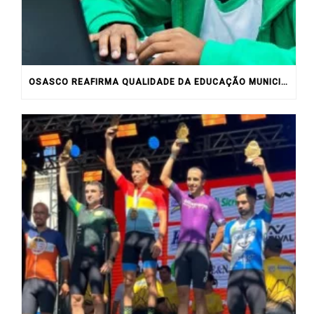
OSASCO REAFIRMA QUALIDADE DA EDUCAÇÃO MUNICIPAL COM RESULTADOS DO IDEB