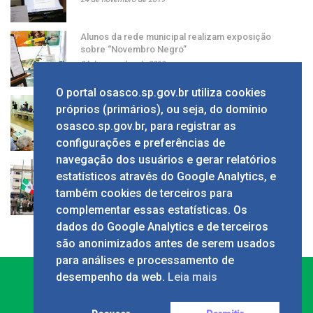
Alunos da rede municipal realizam exposição
sobre “Novembro Negro”
24 de novembro de 2019
O portal osasco.sp.gov.br utiliza cookies
Grupo apresenta ao prefeito sugestão de alíquota
próprios (primários), ou seja, do domínio
única de ISS
osasco.sp.gov.br, para registrar as
24 de novembro de 2019
configurações e preferências de
navegação dos usuários e gerar relatórios
Solenidade em comemoração ao Dia da Bandeira
estatísticos através do Google Analytics, e
no Calçadão
também cookies de terceiros para
24 de novembro de 2019
complementar essas estatísticas. Os
dados do Google Analytics e de terceiros
são anonimizados antes de serem usados
para análises e processamento de
desempenho da web.
Leia mais