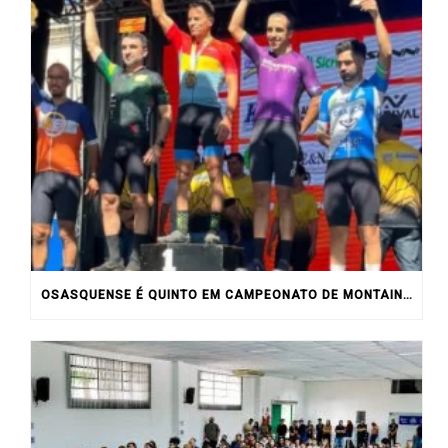
OSASQUENSE É QUINTO EM CAMPEONATO DE MONTAIN BIKE NO INTERIOR DO ESTADO