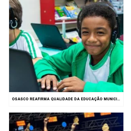
OSASCO REAFIRMA QUALIDADE DA EDUCAÇÃO MUNICIPAL COM RESULTADOS DO IDEB