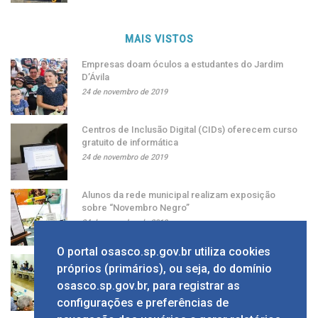
MAIS VISTOS
Empresas doam óculos a estudantes do Jardim
D’Ávila
24 de novembro de 2019
Centros de Inclusão Digital (CIDs) oferecem curso
gratuito de informática
24 de novembro de 2019
Alunos da rede municipal realizam exposição
sobre “Novembro Negro”
24 de novembro de 2019
O portal osasco.sp.gov.br utiliza cookies
Grupo apresenta ao prefeito sugestão de alíquota
próprios (primários), ou seja, do domínio
única de ISS
osasco.sp.gov.br, para registrar as
24 de novembro de 2019
configurações e preferências de