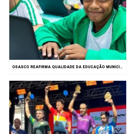
OSASCO REAFIRMA QUALIDADE DA EDUCAÇÃO MUNICIPAL COM RESULTADOS DO IDEB