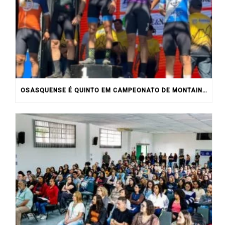
OSASQUENSE É QUINTO EM CAMPEONATO DE MONTAIN BIKE NO INTERIOR DO ESTADO