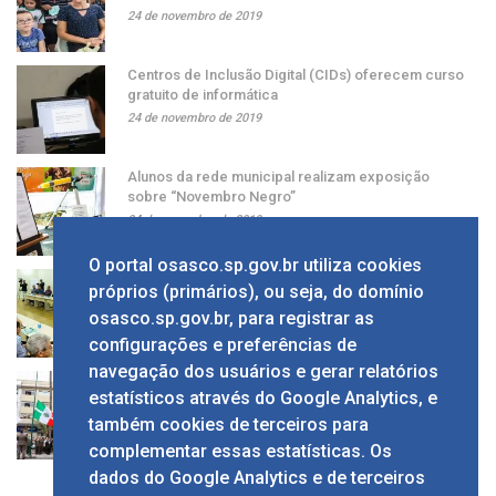
24 de novembro de 2019
Centros de Inclusão Digital (CIDs) oferecem curso
gratuito de informática
24 de novembro de 2019
Alunos da rede municipal realizam exposição
sobre “Novembro Negro”
24 de novembro de 2019
O portal osasco.sp.gov.br utiliza cookies
Grupo apresenta ao prefeito sugestão de alíquota
próprios (primários), ou seja, do domínio
única de ISS
osasco.sp.gov.br, para registrar as
24 de novembro de 2019
configurações e preferências de
navegação dos usuários e gerar relatórios
Solenidade em comemoração ao Dia da Bandeira
estatísticos através do Google Analytics, e
no Calçadão
também cookies de terceiros para
24 de novembro de 2019
complementar essas estatísticas. Os
dados do Google Analytics e de terceiros