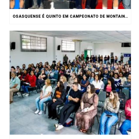
OSASQUENSE É QUINTO EM CAMPEONATO DE MONTAIN BIKE NO INTERIOR DO ESTADO