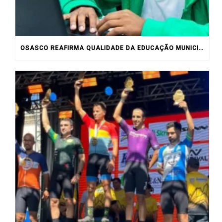
OSASCO REAFIRMA QUALIDADE DA EDUCAÇÃO MUNICIPAL COM RESULTADOS DO IDEB