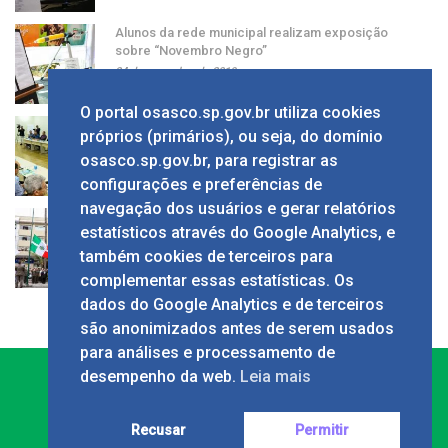
Alunos da rede municipal realizam exposição
sobre “Novembro Negro”
24 de novembro de 2019
O portal osasco.sp.gov.br utiliza cookies
Grupo apresenta ao prefeito sugestão de alíquota
próprios (primários), ou seja, do domínio
única de ISS
osasco.sp.gov.br, para registrar as
24 de novembro de 2019
configurações e preferências de
navegação dos usuários e gerar relatórios
Solenidade em comemoração ao Dia da Bandeira
estatísticos através do Google Analytics, e
no Calçadão
também cookies de terceiros para
24 de novembro de 2019
complementar essas estatísticas. Os
dados do Google Analytics e de terceiros
são anonimizados antes de serem usados
para análises e processamento de
desempenho da web.
Leia mais
Recusar
Permitir