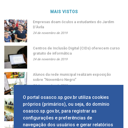
MAIS VISTOS
Empresas doam óculos a estudantes do Jardim
D’Ávila
24 de novembro de 2019
Centros de Inclusão Digital (CIDs) oferecem curso
gratuito de informática
24 de novembro de 2019
Alunos da rede municipal realizam exposição
sobre “Novembro Negro”
24 de novembro de 2019
O portal osasco.sp.gov.br utiliza cookies
Grupo apresenta ao prefeito sugestão de alíquota
próprios (primários), ou seja, do domínio
única de ISS
osasco.sp.gov.br, para registrar as
24 de novembro de 2019
configurações e preferências de
navegação dos usuários e gerar relatórios
Solenidade em comemoração ao Dia da Bandeira