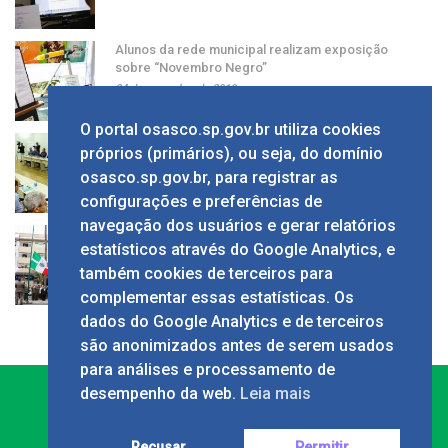
Alunos da rede municipal realizam exposição
sobre “Novembro Negro”
24 de novembro de 2019
O portal osasco.sp.gov.br utiliza cookies
Grupo apresenta ao prefeito sugestão de alíquota
próprios (primários), ou seja, do domínio
única de ISS
osasco.sp.gov.br, para registrar as
24 de novembro de 2019
configurações e preferências de
navegação dos usuários e gerar relatórios
Solenidade em comemoração ao Dia da Bandeira
estatísticos através do Google Analytics, e
no Calçadão
também cookies de terceiros para
24 de novembro de 2019
complementar essas estatísticas. Os
dados do Google Analytics e de terceiros
são anonimizados antes de serem usados
para análises e processamento de
desempenho da web.
Leia mais
Recusar
Permitir