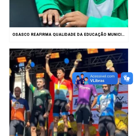
OSASCO REAFIRMA QUALIDADE DA EDUCAÇÃO MUNICIPAL COM RESULTADOS DO IDEB