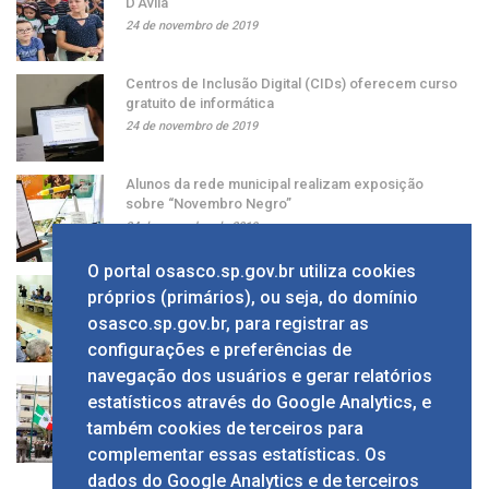
D’Ávila
24 de novembro de 2019
Centros de Inclusão Digital (CIDs) oferecem curso
gratuito de informática
24 de novembro de 2019
Alunos da rede municipal realizam exposição
sobre “Novembro Negro”
24 de novembro de 2019
O portal osasco.sp.gov.br utiliza cookies
Grupo apresenta ao prefeito sugestão de alíquota
próprios (primários), ou seja, do domínio
única de ISS
osasco.sp.gov.br, para registrar as
24 de novembro de 2019
configurações e preferências de
navegação dos usuários e gerar relatórios
Solenidade em comemoração ao Dia da Bandeira
estatísticos através do Google Analytics, e
no Calçadão
também cookies de terceiros para
24 de novembro de 2019
complementar essas estatísticas. Os
dados do Google Analytics e de terceiros