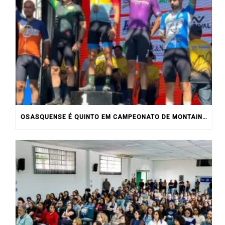
OSASQUENSE É QUINTO EM CAMPEONATO DE MONTAIN BIKE NO INTERIOR DO ESTADO