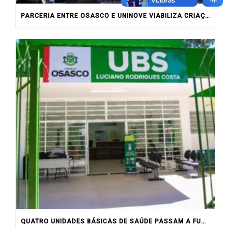
PARCERIA ENTRE OSASCO E UNINOVE VIABILIZA CRIAÇÃO DE CENTRO DE ESPECIALIDADES NO CENTRO
QUATRO UNIDADES BÁSICAS DE SAÚDE PASSAM A FUNCIONAR ATÉ AS 20H