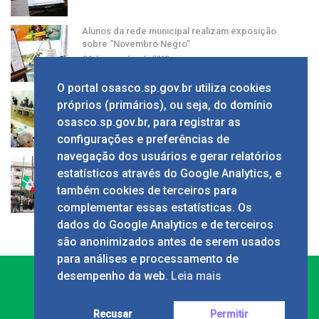
Alunos da rede municipal realizam exposição
sobre “Novembro Negro”
24 de novembro de 2019
O portal osasco.sp.gov.br utiliza cookies
Grupo apresenta ao prefeito sugestão de alíquota
próprios (primários), ou seja, do domínio
única de ISS
osasco.sp.gov.br, para registrar as
24 de novembro de 2019
configurações e preferências de
navegação dos usuários e gerar relatórios
Solenidade em comemoração ao Dia da Bandeira
estatísticos através do Google Analytics, e
no Calçadão
também cookies de terceiros para
24 de novembro de 2019
complementar essas estatísticas. Os
dados do Google Analytics e de terceiros
são anonimizados antes de serem usados
para análises e processamento de
desempenho da web.
Leia mais
Recusar
Permitir