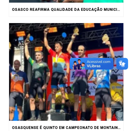
OSASCO REAFIRMA QUALIDADE DA EDUCAÇÃO MUNICIPAL COM RESULTADOS DO IDEB
OSASQUENSE É QUINTO EM CAMPEONATO DE MONTAIN BIKE NO INTERIOR DO ESTADO