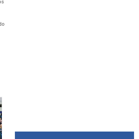
os
ido