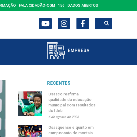
ORMAÇÃO
FALA CIDADÃO-OGM
156
DADOS ABERTOS
EMPRESA
RECENTES
Osasco reafirma
qualidade da educação
municipal com resultados
do Ideb
6 de agosto de 2026
Osasquense é quinto em
campeonato de montain