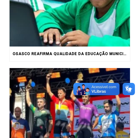
OSASCO REAFIRMA QUALIDADE DA EDUCAÇÃO MUNICIPAL COM RESULTADOS DO IDEB