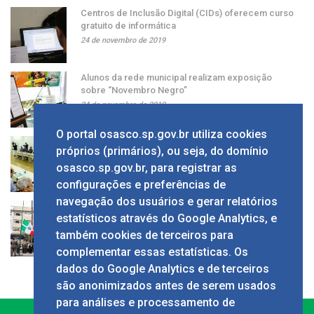
Centros de Inclusão Digital (CIDs) oferecem curso
gratuito de informática
24 de novembro de 2019
Alunos da rede municipal realizam exposição
sobre “Novembro Negro”
24 de novembro de 2019
O portal osasco.sp.gov.br utiliza cookies
Grupo apresenta ao prefeito sugestão de alíquota
próprios (primários), ou seja, do domínio
única de ISS
osasco.sp.gov.br, para registrar as
24 de novembro de 2019
configurações e preferências de
navegação dos usuários e gerar relatórios
Solenidade em comemoração ao Dia da Bandeira
estatísticos através do Google Analytics, e
no Calçadão
também cookies de terceiros para
24 de novembro de 2019
complementar essas estatísticas. Os
dados do Google Analytics e de terceiros
são anonimizados antes de serem usados
para análises e processamento de