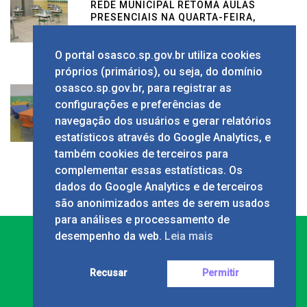
REDE MUNICIPAL RETOMA AULAS
PRESENCIAIS NA QUARTA-FEIRA,
4/8
2 de agosto de 2021
Educação
O portal osasco.sp.gov.br utiliza cookies
próprios (primários), ou seja, do domínio
osasco.sp.gov.br, para registrar as
configurações e preferências de
OSASCO SUSPENDE VOLTA ÀS
AULAS NA REDE MUNICIPAL
navegação dos usuários e gerar relatórios
estatísticos através do Google Analytics, e
24 de fevereiro de 2021
Educação
também cookies de terceiros para
complementar essas estatísticas. Os
dados do Google Analytics e de terceiros
são anonimizados antes de serem usados
para análises e processamento de
desempenho da web.
Leia mais
Recusar
Permitir