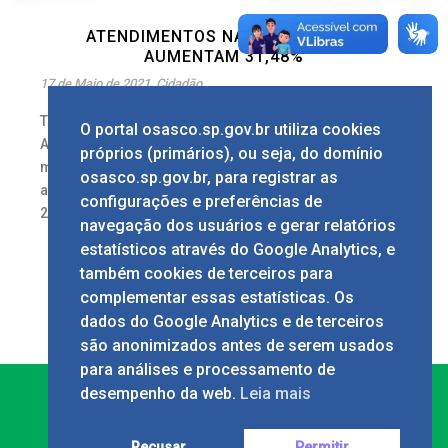
ATENDIMENTOS NA CENTRAL 156
AUMENTAM 31,48%
17 de Maio de 2021
Cidadão
Texto: Talita Castro Imagens: Fernanda Cazarini
O portal osasco.sp.gov.br utiliza cookies
A Central 156, canal de comunicação entre o
próprios (primários), ou seja, do domínio
munícipe e a Prefeitura de Osasco, registrou
osasco.sp.gov.br, para registrar as
alta de 31,48% no número de atendimentos. Em
configurações e preferências de
2020, a média [...]
navegação dos usuários e gerar relatórios
2
estatísticos através do Google Analytics, e
também cookies de terceiros para
complementar essas estatísticas. Os
dados do Google Analytics e de terceiros
são anonimizados antes de serem usados
para análises e processamento de
desempenho da web.
Leia mais
Recusar
Permitir