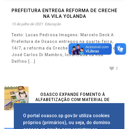
PREFEITURA ENTREGA REFORMA DE CRECHE
NA VILA YOLANDA
15 de julho de 2021
Educação
Texto: Lucas Pedrosa Imagens: Marcelo Deck A
Prefeitura de Osasco entregou na quarta-feira,
14/7, a reforma da Creche Lar da Infância Padre
José Carlos Di Mambro, localizada na Rua
Delfino [...]
2
OSASCO EXPANDE FOMENTO À
ALFABETIZAÇÃO COM MATERIAL DE
APRENDIZAGEM INOVADOR
7 de junho de 2021
Educação
O portal osasco.sp.gov.br utiliza cookies
próprios (primários), ou seja, do domínio