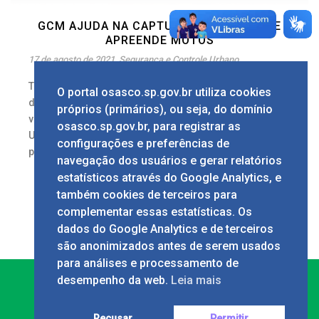
GCM AJUDA NA CAPTURA DE SUSPEITO E
APREENDE MOTOS
17 de agosto de 2021
Segurança e Controle Urbano
Texto: Talita Castro Imagens: Arquivo GCM No
O portal osasco.sp.gov.br utiliza cookies
domingo, 15/8, a Guarda Civil Municipal,
próprios (primários), ou seja, do domínio
vinculada à Secretaria de Segurança e Controle
osasco.sp.gov.br, para registrar as
Urbano, foi acionada pela GCM de Carapicuíba
configurações e preferências de
para ajudar na [...]
navegação dos usuários e gerar relatórios
0
estatísticos através do Google Analytics, e
também cookies de terceiros para
complementar essas estatísticas. Os
dados do Google Analytics e de terceiros
são anonimizados antes de serem usados
para análises e processamento de
desempenho da web.
Leia mais
Recusar
Permitir